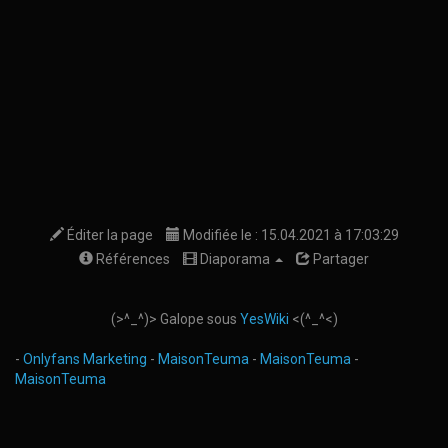
Éditer la page
Modifiée le : 15.04.2021 à 17:03:29
Références
Diaporama
Partager
(>^_^)> Galope sous
YesWiki
<(^_^<)
-
Onlyfans Marketing
-
MaisonTeuma
-
MaisonTeuma
-
MaisonTeuma