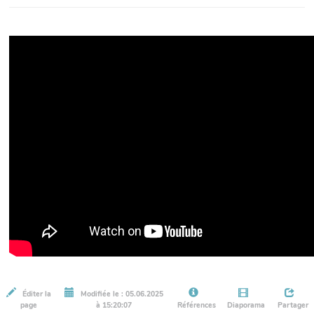
Éditer la
Modifiée le : 05.06.2025
page
à 15:20:07
Références
Diaporama
Partager