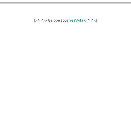
(>^_^)> Galope sous
YesWiki
<(^_^<)