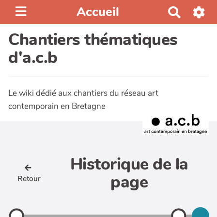
Accueil
R
e
Chantiers thématiques
c
h
d'a.c.b
e
r
c
Le wiki dédié aux chantiers du réseau art
h
contemporain en Bretagne
e
r
Historique de la
page
Retour