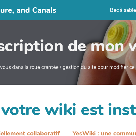
ture, and Canals
Bac à sable
cription de mon 
ous dans la roue crantée / gestion du site pour modifier c
 votre wiki est inst
iellement collaboratif
YesWiki : une commu