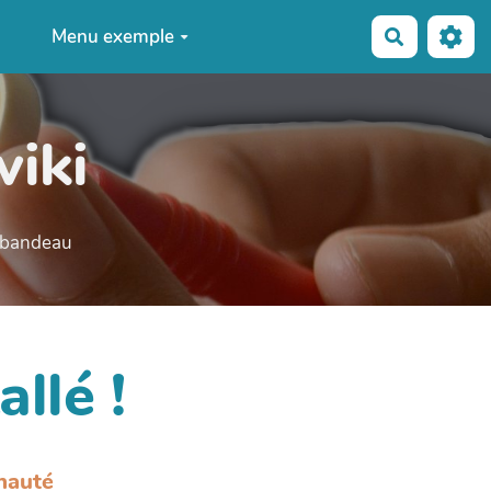
Menu exemple
Recherche
wiki
e bandeau
allé !
nauté