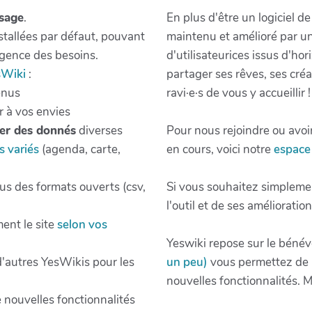
usage
.
En plus d'être un logiciel d
nstallées par défaut, pouvant
maintenu et amélioré par u
gence des besoins.
d'utilisateurices issus d'hor
sWiki
:
partager ses rêves, ses cré
enus
ravi·e·s de vous y accueillir !
r à vos envies
ter des donnés
diverses
Pour nous rejoindre ou avoir
s variés
(agenda, carte,
en cours, voici notre
espace 
s des formats ouverts (csv,
Si vous souhaitez simpleme
l'outil et de ses amélioratio
ent le site
selon vos
Yeswiki repose sur le bénévo
 d'autres YesWikis pour les
un peu)
vous permettez de m
nouvelles fonctionnalités. M
e nouvelles fonctionnalités