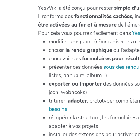
YesWiki a été conçu pour rester
simple d'
Il renferme des
fonctionnalités cachées
, i
être activées au fur et à mesure
de l'émer
Pour cela vous pourrez facilement dans
Ye
modifier une page, (ré)organiser les m
choisir
le rendu graphique
ou l'adapte
concevoir des
formulaires pour récol
présenter ces données
sous des rendu
listes, annuaire, album...)
exporter ou importer
des données sou
json, webhooks)
triturer,
adapter
, prototyper complètem
besoins
récupérer la structure, les formulaires
adapter à vos projets
installer des extensions pour activer d