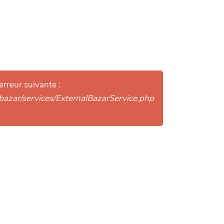
erreur suivante :
bazar/services/ExternalBazarService.php