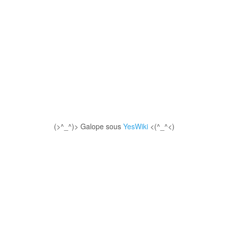
(>^_^)> Galope sous
YesWiki
<(^_^<)