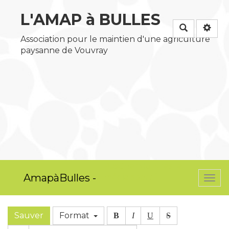
L'AMAP à BULLES
Rechercher
Association pour le maintien d'une agriculture
paysanne de Vouvray
PasCherMontres
le
AmapàBulles -
média sportif
Togg
navi
Sauver
Format
B
I
U
S