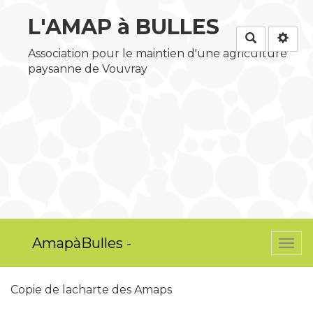
L'AMAP à BULLES
Rechercher
Association pour le maintien d'une agriculture
paysanne de Vouvray
PasCherMontres
le
AmapàBulles -
média sportif
Togg
navi
Copie de lacharte des Amaps