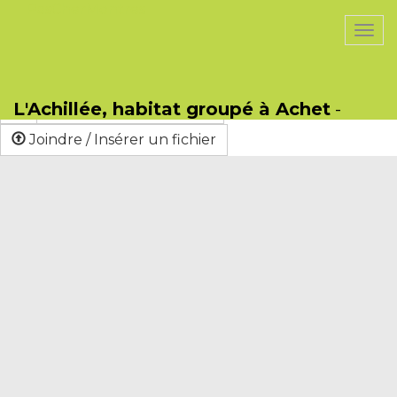
PasCherMontres
Togg
navi
Sauver
Format
B
I
U
S
L'Achillée, habitat groupé à Achet
-
Lien / Nouvelle Page
Joindre / Insérer un fichier