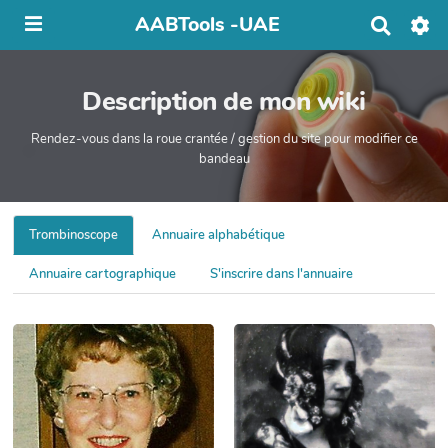
AABTools -UAE
R
e
c
h
Description de mon wiki
e
r
c
Rendez-vous dans la roue crantée / gestion du site pour modifier ce
h
bandeau
e
r
Trombinoscope
Annuaire alphabétique
Annuaire cartographique
S'inscrire dans l'annuaire