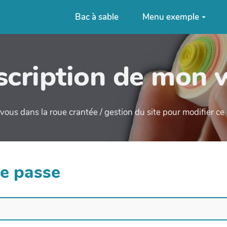
Bac à sable
Menu exemple
cription de mon 
ous dans la roue crantée / gestion du site pour modifier c
de passe