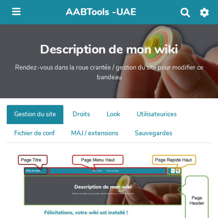
AABTools -UAE
R
e
c
h
Description de mon wiki
e
r
c
Rendez-vous dans la roue crantée / gestion du site pour modifier ce
h
bandeau
e
r
Gestion du site
Droits
Look
Utilisateurices
Fichier de conf
MAJ / extensions
Sauvegardes