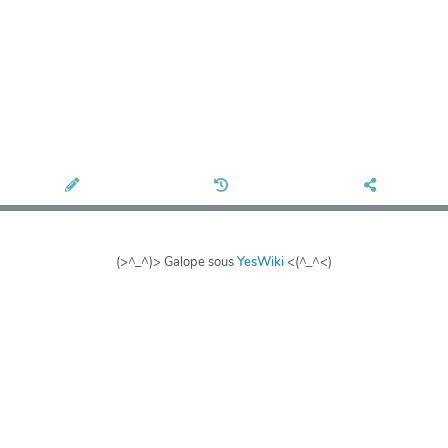
(>^_^)> Galope sous
YesWiki
<(^_^<)