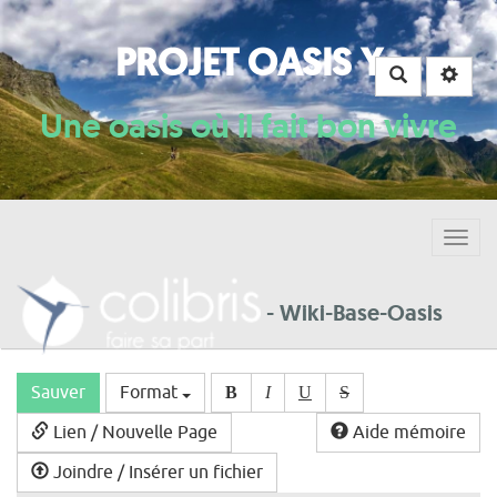
PROJET OASIS Y
Rechercher
Une oasis où il fait bon vivre
Togg
navig
- Wiki-Base-Oasis
Sauver
Format
B
I
U
S
Lien / Nouvelle Page
Aide mémoire
Joindre / Insérer un fichier