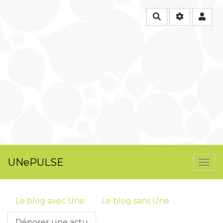
Rechercher
UNePULSE
Togg
navi
Le blog avec Une
Le blog sans Une
Déposer une actu