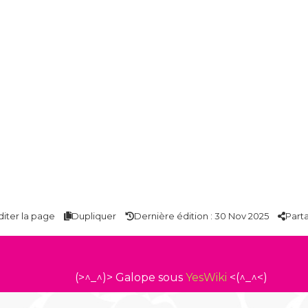
diter la page
Dupliquer
Dernière édition : 30 Nov 2025
Part
(>^_^)> Galope sous
YesWiki
<(^_^<)