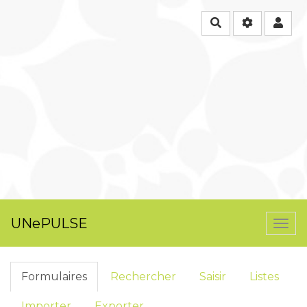
Rechercher
UNePULSE
Togg
navi
Formulaires
Rechercher
Saisir
Listes
Importer
Exporter