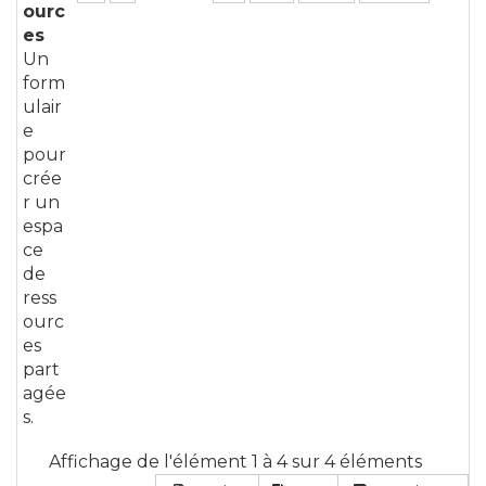
ourc
es
Un
form
ulair
e
pour
crée
r un
espa
ce
de
ress
ourc
es
part
agée
s.
Affichage de l'élément 1 à 4 sur 4 éléments