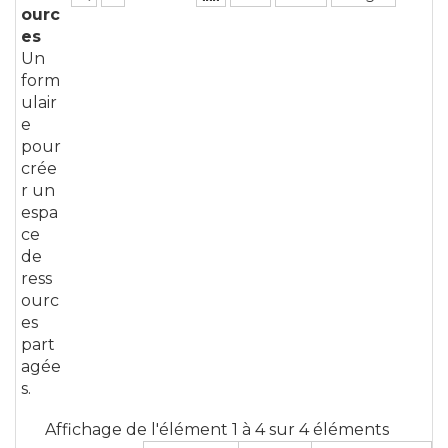
ourc
es
Un
form
ulair
e
pour
crée
r un
espa
ce
de
ress
ourc
es
part
agée
s.
Affichage de l'élément 1 à 4 sur 4 éléments