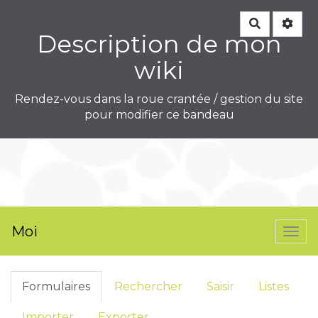
Rechercher
Description de mon
wiki
Rendez-vous dans la roue crantée / gestion du site
pour modifier ce bandeau
Moi
Togg
navi
Formulaires
Rechercher
Saisir
Listes
Importer
Exporter