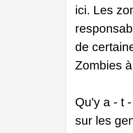
ici. Les z
responsabl
de certain
Zombies à
Qu'y a - t 
sur les ge