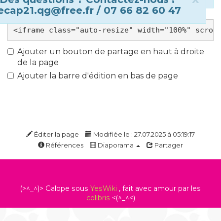
ecap21.qg@free.fr / 07 66 82 60 47
Ajouter un bouton de partage en haut à droite
de la page
Ajouter la barre d'édition en bas de page
Éditer la page
Modifiée le : 27.07.2025 à 05:19:17
Références
Diaporama
Partager
(>^_^)> Galope sous
YesWiki
, fait avec amour par les
colibris
<(^_^<)