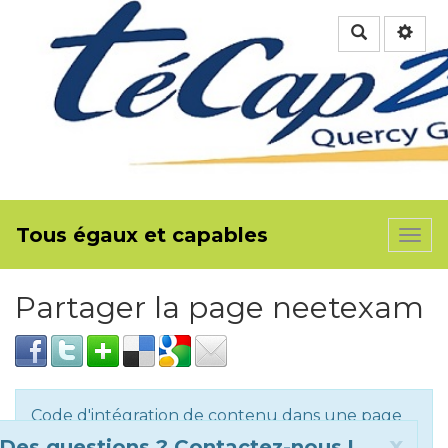
Rechercher
Tous égaux et capables
Togg
navi
Partager la page neetexam
Code d'intégration de contenu dans une page
HTML
Clo
x
Des questions ? Contactez-nous !