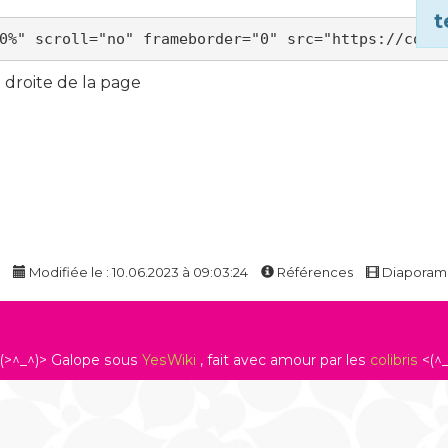
t
droite de la page
Modifiée le : 10.06.2023 à 09:03:24
Références
Diapora
(>^_^)> Galope sous
YesWiki
, fait avec amour par les
colibris
<(^_