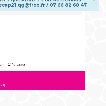
ecap21.qg@free.fr / 07 66 82 60 47
ma
Partager
^<)