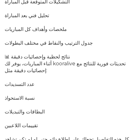
التشكيلات المتوقعة قبل المباراة
تحليل فني بعد المباراة
ملخصات وأهداف كل المباريات
جدول الترتيب والنقاط في مختلف البطولات
📊 نتائج لحظية وإحصائيات دقيقة
أثناء المباريات، يوفر لك kooralive تحديثات فورية للنتائج مع
إحصائيات دقيقة مثل:
عدد التسديدات
نسبة الاستحواذ
البطاقات والتبديلات
تقييمات اللاعبين
كل هذه التفاصيل تجعلك على اطلاع دائم حتى لو لم تكن تشاهد