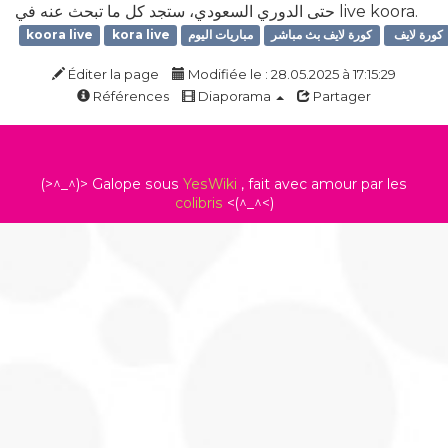
حتى الدوري السعودي، ستجد كل ما تبحث عنه في live koora.
كورة لايف
كورة لايف بث مباشر
مباريات اليوم
kora live
koora live
Éditer la page
Modifiée le : 28.05.2025 à 17:15:29
Références
Diaporama
Partager
(>^_^)> Galope sous
YesWiki
, fait avec amour par les
colibris
<(^_^<)