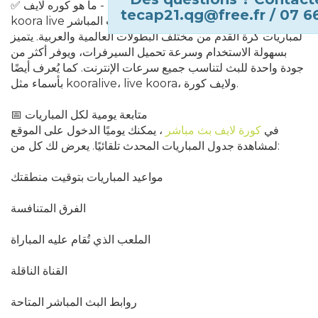
✅ ما هو كوره لايف - Koora Live؟
tecap21.qg@free.fr / 07 6
koora live هو موقع إلكتروني متخصص في البث المباشر
لمباريات كرة القدم من مختلف البطولات العالمية والعربية. يتميز
بسهولة الاستخدام وسرعة تحميل السيرفرات، ويوفر أكثر من
جودة واحدة للبث لتناسب جميع سرعات الإنترنت. كما يُعرف أيضًا
بأسماء مثل kooralive، live koora، ولايف كورة.
📅 متابعة يومية لكل المباريات
في
كورة لايف بث مباشر
، يمكنك يوميًا الدخول على الموقع
لمشاهدة جدول المباريات المحدث تلقائيًا. يعرض لك كل من:
مواعيد المباريات بتوقيت منطقتك
الفرق المتنافسة
الملعب الذي تُقام عليه المباراة
القناة الناقلة
روابط البث المباشر المتاحة