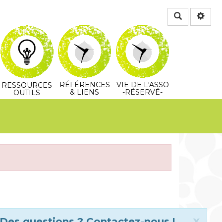
Rechercher
RÉFÉRENCES
VIE DE L'ASSO
RESSOURCES
& LIENS
-RÉSERVÉ-
OUTILS
Clo
x
Des questions ? Contactez-nous !