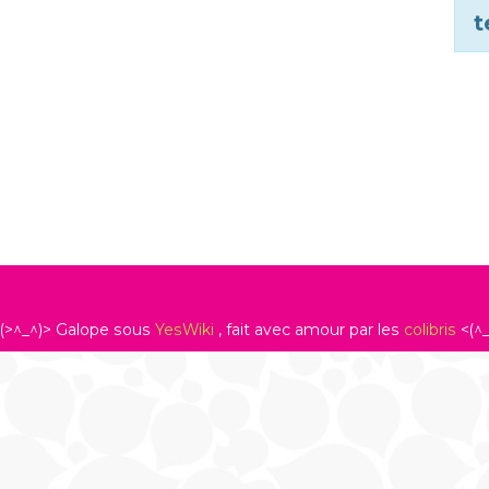
t
(>^_^)> Galope sous
YesWiki
, fait avec amour par les
colibris
<(^_