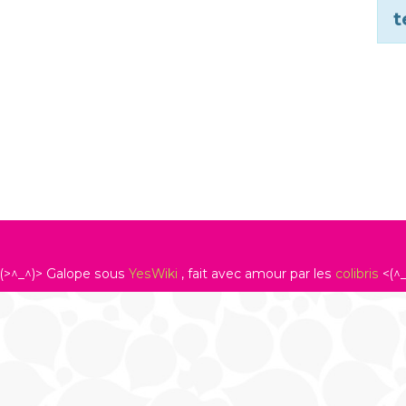
t
(>^_^)> Galope sous
YesWiki
, fait avec amour par les
colibris
<(^_