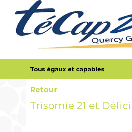
Tous égaux et capables
Retour
Trisomie 21 et Défic