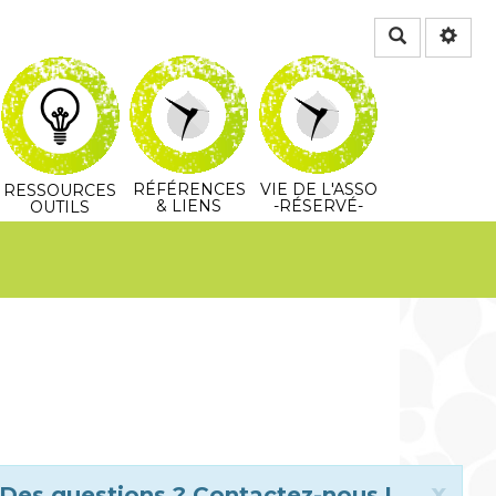
Rechercher
RÉFÉRENCES
VIE DE L'ASSO
RESSOURCES
& LIENS
-RÉSERVÉ-
OUTILS
Clo
x
Des questions ? Contactez-nous !