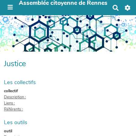
Assemblée citoyenne de Rennes
R
e
c
h
e
r
c
h
e
r
Justice
Les collectifs
collectif
Description :
Liens :
Référents :
Les outils
outil