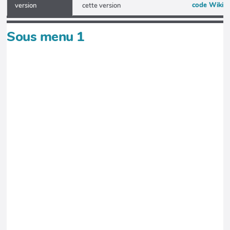
code Wiki
version
cette version