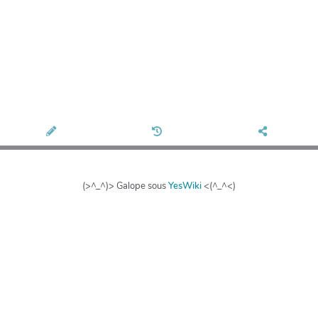
(>^_^)> Galope sous
YesWiki
<(^_^<)