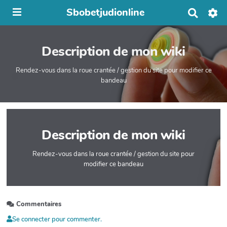
Sbobetjudionline
R
e
c
h
Description de mon wiki
e
r
c
Rendez-vous dans la roue crantée / gestion du site pour modifier ce
h
bandeau
e
r
Description de mon wiki
Rendez-vous dans la roue crantée / gestion du site pour
modifier ce bandeau
Commentaires
Se connecter pour commenter.