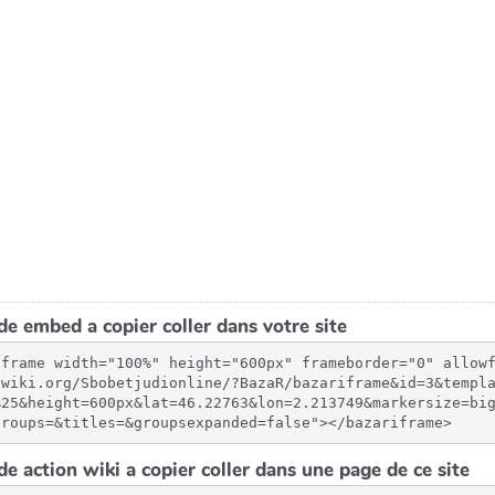
e embed a copier coller dans votre site
iframe width="100%" height="600px" frameborder="0" allow
-wiki.org/Sbobetjudionline/?BazaR/bazariframe&id=3&templ
%25&height=600px&lat=46.22763&lon=2.213749&markersize=bi
groups=&titles=&groupsexpanded=false"></bazariframe>
e action wiki a copier coller dans une page de ce site