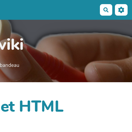
Recherche
wiki
e bandeau
dget HTML