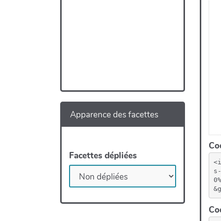
Apparence des facettes
Cod
Facettes dépliées
<
s
0
&
Cod