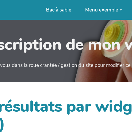
Bac à sable
Menu exemple
cription de mon 
ous dans la roue crantée / gestion du site pour modifier c
 résultats par wi
)