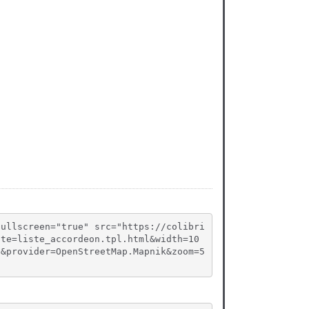
fullscreen="true" src="https://colibri
ate=liste_accordeon.tpl.html&width=10
g&provider=OpenStreetMap.Mapnik&zoom=5