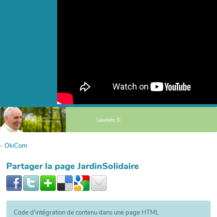
-
OkiCom
Partager la page JardinSolidaire
Code d'intégration de contenu dans une page HTML