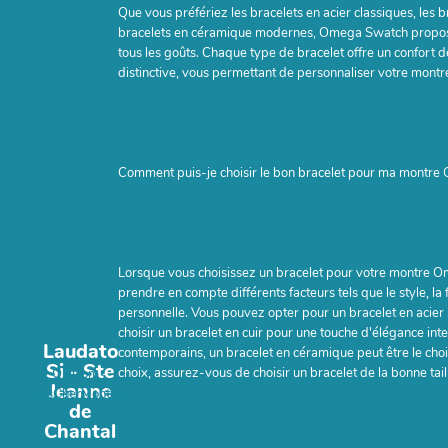
Que vous préfériez les bracelets en acier classiques, les 
bracelets en céramique modernes, Omega Swatch propo
tous les goûts. Chaque type de bracelet offre un confort d
distinctive, vous permettant de personnaliser votre montr
Comment puis-je choisir le bon bracelet pour ma montr
Lorsque vous choisissez un bracelet pour votre montre O
prendre en compte différents facteurs tels que le style, la 
personnelle. Vous pouvez opter pour un bracelet en acier 
choisir un bracelet en cuir pour une touche d'élégance int
Laudato
contemporains, un bracelet en céramique peut être le choi
Si - Ste
choix, assurez-vous de choisir un bracelet de la bonne tail
OkiCom
-
Jeanne
PasCherMontres
de
Chantal