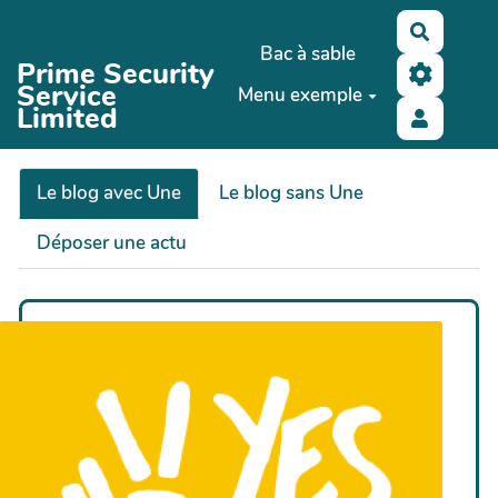
Aller au contenu principal
Recherc
Bac à sable
Prime Security
Service
Menu exemple
Limited
Le blog avec Une
Le blog sans Une
Déposer une actu