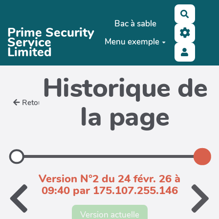
Aller au contenu principal
Recherc
Bac à sable
Prime Security
Service
Menu exemple
Limited
Historique de
Retour
la page
Version N°2 du 24 févr. 26 à
09:40 par 175.107.255.146
Version actuelle