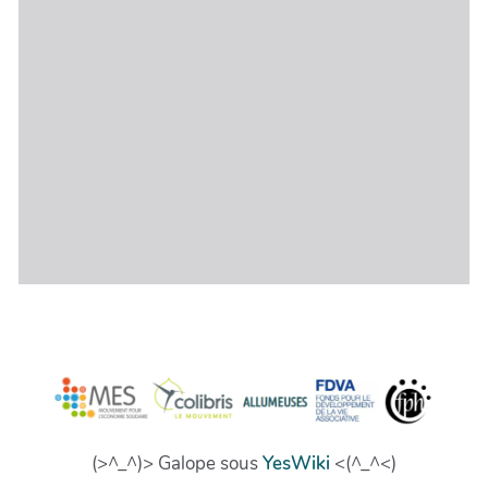
(>^_^)> Galope sous
YesWiki
<(^_^<)