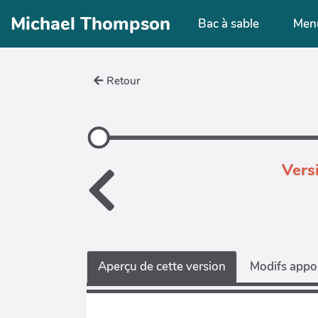
Aller au contenu principal
Michael Thompson
Bac à sable
Men
Retour
Vers
Aperçu de cette version
Modifs appor