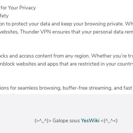
(>^_^)> Galope sous
YesWiki
<(^_^<)