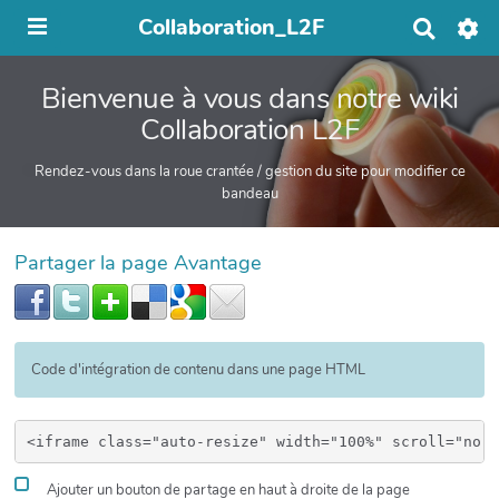
Collaboration_L2F
R
e
c
Bienvenue à vous dans notre wiki
h
e
Collaboration L2F
r
c
Rendez-vous dans la roue crantée / gestion du site pour modifier ce
h
bandeau
e
r
Partager la page Avantage
Code d'intégration de contenu dans une page HTML
Ajouter un bouton de partage en haut à droite de la page