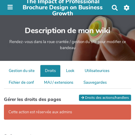
The Impact of Professional
Brochure Design on Business
R
Growth
e
c
h
Description de mon wiki
e
r
c
Rendez-vous dans la roue crantée / gestion du site pour modifier ce
h
bandeau
e
r
Gestion du site
Droits
Look
Utilisateurices
Fichier de conf
MAJ / extensions
Sauvegardes
Droits des actions/handlers
Gérer les droits des pages
Cette action est réservée aux admins