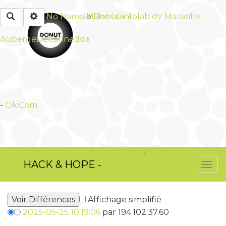
Rechercher
No Name
Maho Lux
-
le
Donut infolab de Marseille
AubergeDeCannedda
-
OkiCom
OkiCom
-
HACK & HOPE -
PasCherMontres
Togg
navi
Affichage simplifié
2025-05-25 10:19:06
par 194.102.37.60