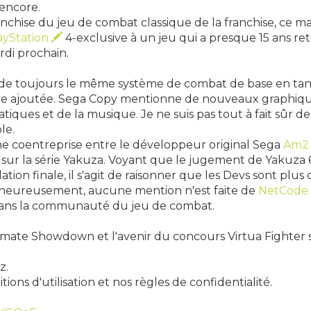
 encore.
nchise du jeu de combat classique de la franchise, ce ma
ayStation
4-exclusive à un jeu qui a presque 15 ans retir
rdi prochain.
de toujours le même système de combat de base en tan
re ajoutée. Sega Copy mentionne de nouveaux graphique
atiques et de la musique. Je ne suis pas tout à fait sûr d
le.
e coentreprise entre le développeur original Sega
Am
sur la série Yakuza. Voyant que le jugement de Yakuza 6 
ation finale, il s'agit de raisonner que les Devs sont pl
alheureusement, aucune mention n'est faite de
NetCode
 dans la communauté du jeu de combat.
ltimate Showdown et l'avenir du concours Virtua Fighter 
z.
ns d'utilisation et nos règles de confidentialité.