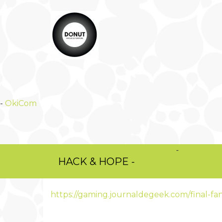
-
OkiCom
OkiCom
-
HACK & HOPE -
PasCherMontres
https://gaming.journaldegeek.com/final-f