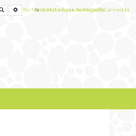
Rechercher
No Name
Maho Lux
-
AubergeDeCannedda
le
Donut infolab de Marseille