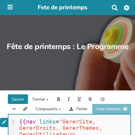
Fete de printemps
R
e
c
h
e
r
c
Fête de printemps : Le Programme
h
e
r
Sauver
Format
Composants
Fichier
Aide mémoire
{{
nav 
links
=
"GererSite, 
1
GererDroits, GererThemes, 
GererUtilisateurs, 