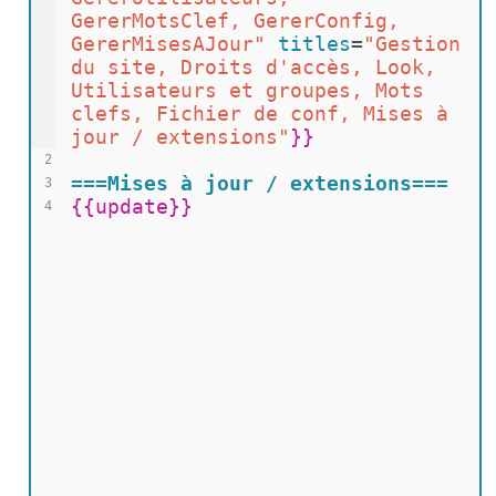
GererMotsClef, GererConfig, 
GererMisesAJour"
titles
=
"Gestion 
du site, Droits d'accès, Look, 
Utilisateurs et groupes, Mots 
clefs, Fichier de conf, Mises à 
jour / extensions"
}}
2
===Mises à jour / extensions===
3
{{
update
}}
4