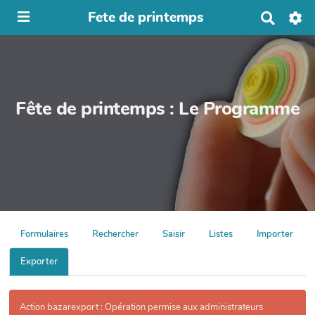
Fete de printemps
R
e
c
h
e
r
c
Fête de printemps : Le Programme
h
e
r
Formulaires
Rechercher
Saisir
Listes
Importer
Exporter
Action bazarexport : Opération permise aux administrateurs