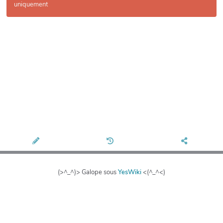
uniquement
(>^_^)> Galope sous
YesWiki
<(^_^<)