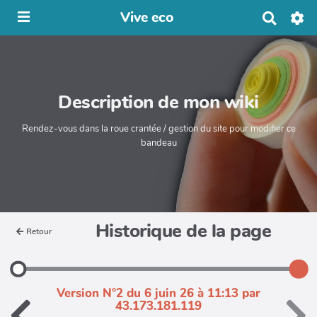
Vive eco
R
e
c
h
e
r
Description de mon wiki
c
h
e
Rendez-vous dans la roue crantée / gestion du site pour modifier ce
r
bandeau
Historique de la page
Retour
Version N°2 du 6 juin 26 à 11:13 par
43.173.181.119