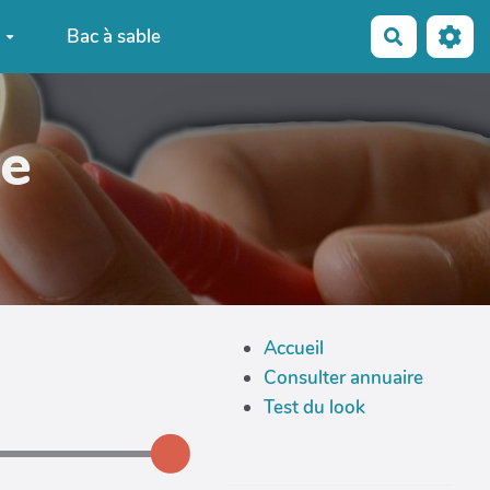
e
Bac à sable
Recherche
e
Accueil
Consulter annuaire
Test du look