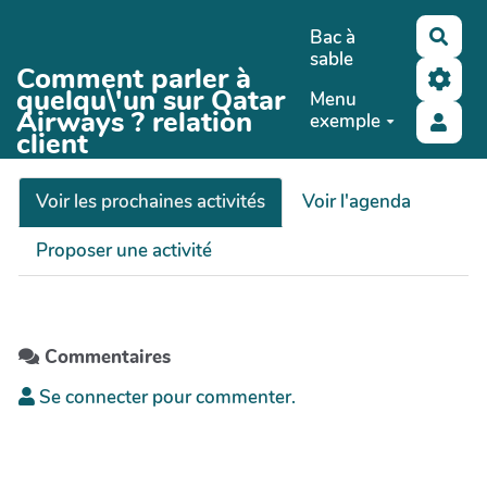
Aller au contenu principal
Bac à
Rech
sable
Comment parler à
quelqu\'un sur Qatar
Menu
Airways ? relation
exemple
client
Voir les prochaines activités
Voir l'agenda
Proposer une activité
Commentaires
Se connecter pour commenter.