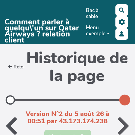
Aller au contenu principal
Bac à
Rech
sable
Comment parler à
quelqu\'un sur Qatar
Menu
Airways ? relation
exemple
client
Historique de
Retour
la page
Version N°2 du 5 août 26 à
00:51 par 43.173.174.238