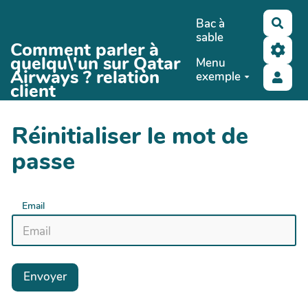
Aller au contenu principal
Bac à
Rech
sable
Comment parler à
quelqu\'un sur Qatar
Menu
Airways ? relation
exemple
client
Réinitialiser le mot de
passe
Email
Envoyer