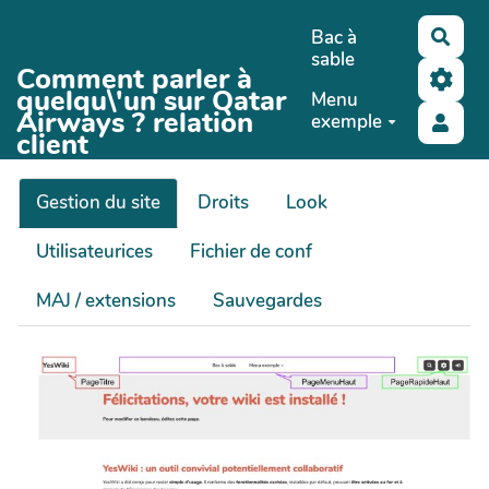
Aller au contenu principal
Bac à
Rech
sable
Comment parler à
quelqu\'un sur Qatar
Menu
Airways ? relation
exemple
client
Gestion du site
Droits
Look
Utilisateurices
Fichier de conf
MAJ / extensions
Sauvegardes