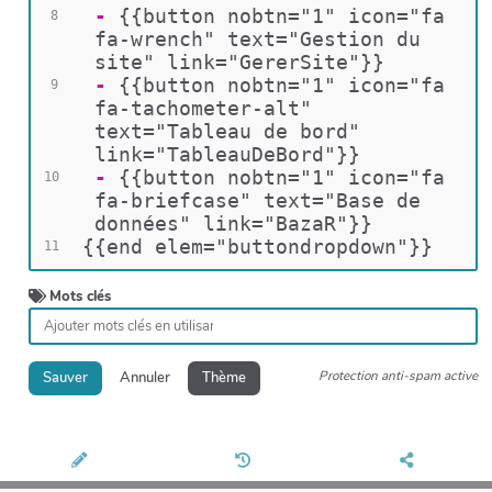
 - 
{{button nobtn="1" icon="fa 
8
fa-wrench" text="Gestion du 
site" link="GererSite"}}
 - 
{{button nobtn="1" icon="fa 
9
fa-tachometer-alt" 
text="Tableau de bord" 
link="TableauDeBord"}}
 - 
{{button nobtn="1" icon="fa 
10
fa-briefcase" text="Base de 
données" link="BazaR"}}
{{end elem="buttondropdown"}}
11
Mots clés
Protection anti-spam active
Sauver
Annuler
Thème