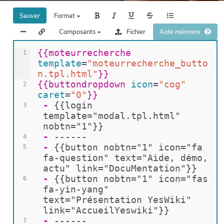
Sauver
Format
Composants
Fichier
Aide mémoire
{{
moteurrecherche 
1
template
=
"moteurrecherche_butto
n.tpl.html"
}}
{{
buttondropdown 
icon
=
"cog"
2
caret
=
"0"
}}
 - 
{{login 
3
template="modal.tpl.html" 
nobtn="1"}}
 - 
------
4
 - 
{{button nobtn="1" icon="fa 
5
fa-question" text="Aide, démo, 
actu" link="DocuMentation"}}
 - 
{{button nobtn="1" icon="fas 
6
fa-yin-yang" 
text="Présentation YesWiki" 
link="AccueilYeswiki"}}
 - 
------
7