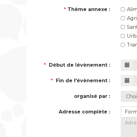
*
Thème annexe :
Ali
Agr
San
Urb
Tra
*
Début de lévènement :
*
Fin de l'évènement :
organisé par :
Adresse complète :
For