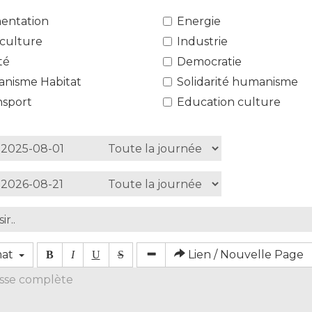
mentation
Energie
iculture
Industrie
té
Democratie
anisme Habitat
Solidarité humanisme
nsport
Education culture
mat
Lien / Nouvelle Page
B
I
U
S