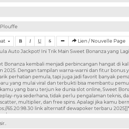
mat
Lien / Nouvelle Page
B
I
U
S