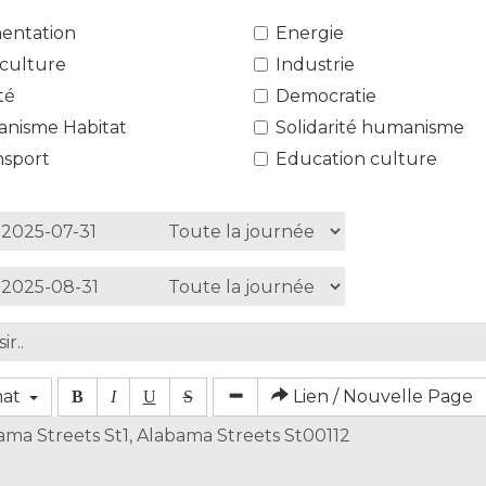
mentation
Energie
iculture
Industrie
té
Democratie
anisme Habitat
Solidarité humanisme
nsport
Education culture
mat
Lien / Nouvelle Page
B
I
U
S