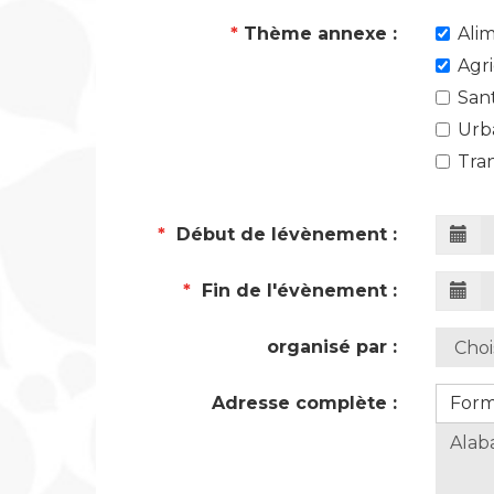
*
Thème annexe :
Ali
Agr
San
Urb
Tra
*
Début de lévènement :
*
Fin de l'évènement :
organisé par :
Adresse complète :
For