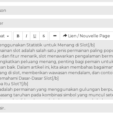
mat
Lien / Nouvelle Page
B
I
U
S