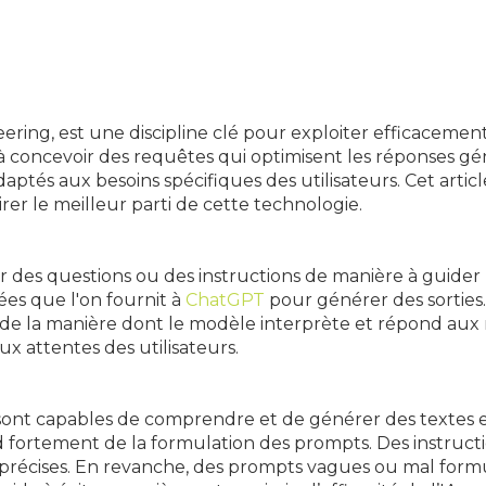
eering, est une discipline clé pour exploiter efficacem
e à concevoir des requêtes qui optimisent les réponses g
daptés aux besoins spécifiques des utilisateurs. Cet arti
irer le meilleur parti de cette technologie.
er des questions ou des instructions de manière à guide
rées que l'on fournit à
ChatGPT
pour générer des sorties
 la manière dont le modèle interprète et répond aux re
x attentes des utilisateurs.
ont capables de comprendre et de générer des textes en
fortement de la formulation des prompts. Des instructi
 précises. En revanche, des prompts vagues ou mal form