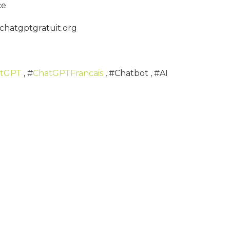
ce
chatgptgratuit.org
atGPT
, #
ChatGPTFrancais
, #Chatbot , #AI