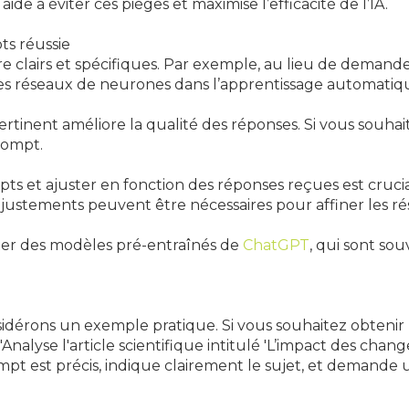
aide à éviter ces pièges et maximise l’efficacité de l’IA.
ts réussie
tre clairs et spécifiques. Par exemple, au lieu de deman
 des réseaux de neurones dans l’apprentissage automatiqu
ertinent améliore la qualité des réponses. Si vous souhai
rompt.
pts et ajuster en fonction des réponses reçues est cruci
justements peuvent être nécessaires pour affiner les rés
fiter des modèles pré-entraînés de
ChatGPT
, qui sont so
nsidérons un exemple pratique. Si vous souhaitez obtenir 
Analyse l'article scientifique intitulé 'L’impact des chan
mpt est précis, indique clairement le sujet, et demande 