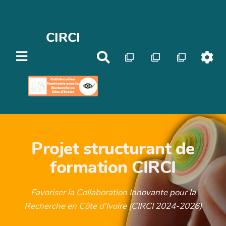
CIRCI
R
e
c
h
e
r
c
Projet structurant de
h
e
formation CIRCI
r
Favoriser la Collaboration Innovante pour la
Recherche en Côte d'Ivoire (CIRCI 2024-2026)