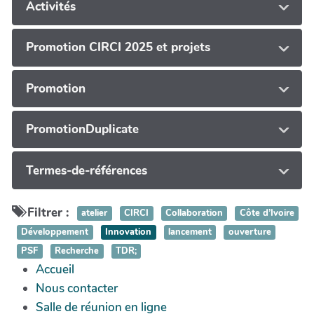
Activités
Promotion CIRCI 2025 et projets
Promotion
PromotionDuplicate
Termes-de-références
Filtrer :
atelier
CIRCI
Collaboration
Côte d’Ivoire
Développement
Innovation
lancement
ouverture
PSF
Recherche
TDR;
Accueil
Nous contacter
Salle de réunion en ligne